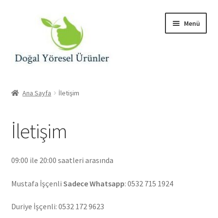
Dolaşıma
İçeriğe
Menü
geç
geç
Giriş
Ana Sayfa
İletişim
Hakkımızda
İletişim
Hesabım
İletişim
09:00 ile 20:00 saatleri arasında
Ödeme
Mustafa İşçenli
Sadece Whatsapp
: 0532 715 1924
Duriye İşçenli: 0532 172 9623
Sepet