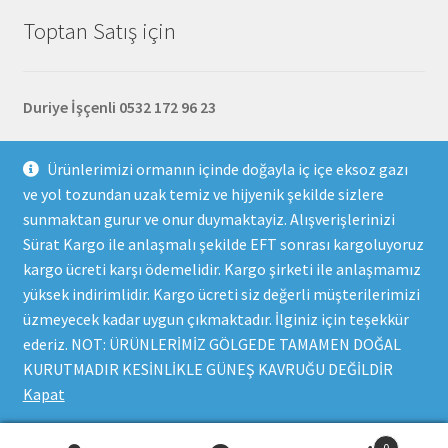
Toptan Satış için
Duriye İşçenli 0532 172 96 23
Mustafa İşçenli 0 532 715 19 24
Ürünlerimizi ormanın içinde doğayla iç içe eksoz gazı
ve yol tozundan uzak temiz ve hijyenik şekilde sizlere
Abdullatif İşçenli 0531 316 01 24
numaralarmızdan bize
sunmaktan gurur ve onur duymaktayiz. Alışverişlerinizi
ulaşabilirsiniz.
Sürat Kargo ile anlaşmalı şekilde EFT sonrası kargoluyoruz
kargo ücreti karşı ödemelidir. Kargo şirketi ile anlaşmamız
yüksek indirimlidir. Kargo ücreti siz değerli müşterilerimizi
üzmeyecek kadar uygun çıkmaktadır. İlginiz için teşekkür
ederiz. NOT: ÜRÜNLERİMİZ GÖLGEDE TAMAMEN DOĞAL
© Doğal Yöresel Ürünler 2026
KURUTMADIR KESİNLİKLE GÜNEŞ KAVRUĞU DEĞİLDİR
Built with WooCommerce
.
Kapat
0